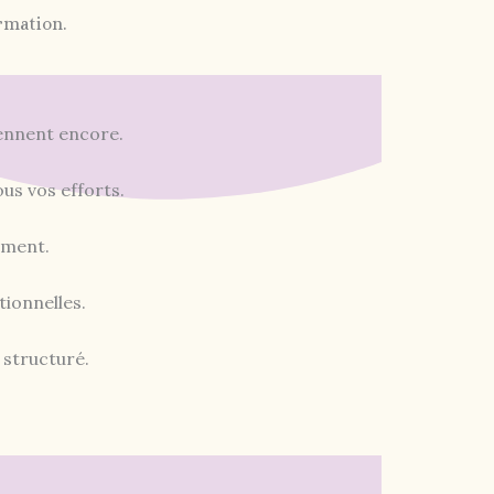
rmation.
iennent encore.
us vos efforts.
ement.
ionnelles.
structuré.